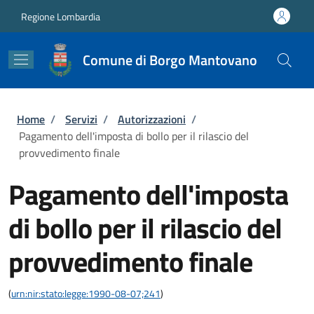
Salta al contenuto principale
Skip to footer content
Regione Lombardia
Comune di Borgo Mantovano
Briciole di pane
Home
/
Servizi
/
Autorizzazioni
/
Pagamento dell'imposta di bollo per il rilascio del
provvedimento finale
Pagamento dell'imposta
di bollo per il rilascio del
provvedimento finale
(
urn:nir:stato:legge:1990-08-07;241
)