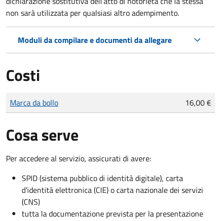
dichiarazione sostitutiva dell’atto di notorietà che la stessa
non sarà utilizzata per qualsiasi altro adempimento.
Moduli da compilare e documenti da allegare
Costi
Tipo di pagamento
Importo
Marca da bollo
16,00 €
Cosa serve
Per accedere al servizio, assicurati di avere:
SPID (sistema pubblico di identità digitale), carta
d’identità elettronica (CIE) o carta nazionale dei servizi
(CNS)
tutta la documentazione prevista per la presentazione