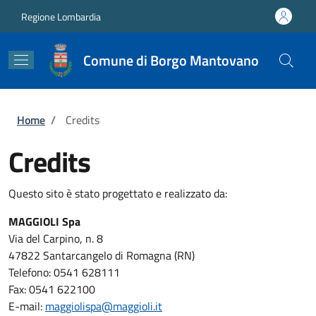
Salta al contenuto principale
Skip to footer content
Regione Lombardia
Comune di Borgo Mantovano
Briciole di pane
Home
/
Credits
Credits
Questo sito è stato progettato e realizzato da:
MAGGIOLI Spa
Via del Carpino, n. 8
47822 Santarcangelo di Romagna (RN)
Telefono: 0541 628111
Fax: 0541 622100
E-mail:
maggiolispa@maggioli.it