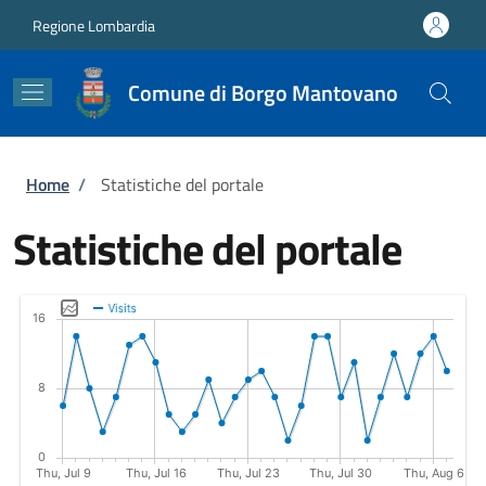
Salta al contenuto principale
Skip to footer content
Regione Lombardia
Comune di Borgo Mantovano
Briciole di pane
Home
/
Statistiche del portale
Statistiche del portale