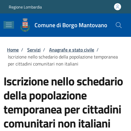
Salta al contenuto principale
Skip to footer content
Regione Lombardia
Comune di Borgo Mantovano
Briciole di pane
Home
/
Servizi
/
Anagrafe e stato civile
/
Iscrizione nello schedario della popolazione temporanea
per cittadini comunitari non italiani
Iscrizione nello schedario
della popolazione
temporanea per cittadini
comunitari non italiani