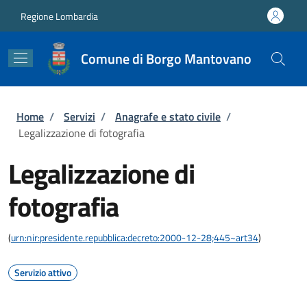
Salta al contenuto principale
Skip to footer content
Regione Lombardia
Comune di Borgo Mantovano
Briciole di pane
Home
/
Servizi
/
Anagrafe e stato civile
/
Legalizzazione di fotografia
Legalizzazione di
fotografia
(
urn:nir:presidente.repubblica:decreto:2000-12-28;445~art34
)
Servizio attivo