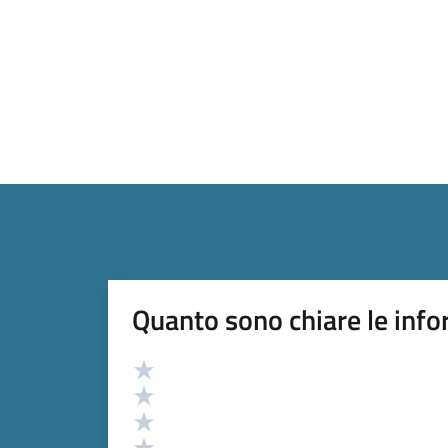
Quanto sono chiare le info
Valutazione
Valuta 5 stelle su 5
Valuta 4 stelle su 5
Valuta 3 stelle su 5
Valuta 2 stelle su 5