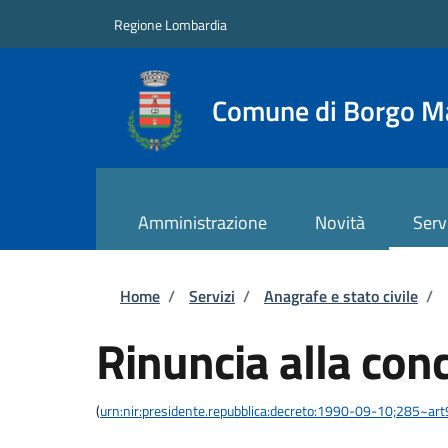
Salta al contenuto principale
Skip to footer content
Regione Lombardia
Comune di Borgo M
Amministrazione
Novità
Serv
Briciole di pane
Home
/
Servizi
/
Anagrafe e stato civile
/
Rinuncia alla con
(
urn:nir:presidente.repubblica:decreto:1990-09-10;285~ar