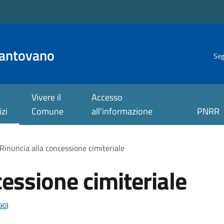
antovano
Seg
Vivere il
Accesso
izi
Comune
all'informazione
PNRR
Rinuncia alla concessione cimiteriale
cessione cimiteriale
t90
)