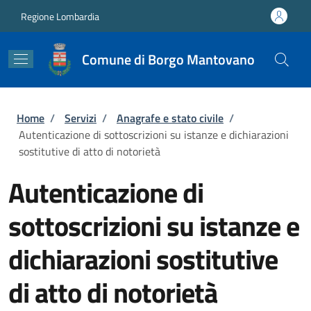
Salta al contenuto principale
Skip to footer content
Regione Lombardia
Comune di Borgo Mantovano
Briciole di pane
Home
/
Servizi
/
Anagrafe e stato civile
/
Autenticazione di sottoscrizioni su istanze e dichiarazioni
sostitutive di atto di notorietà
Autenticazione di
sottoscrizioni su istanze e
dichiarazioni sostitutive
di atto di notorietà