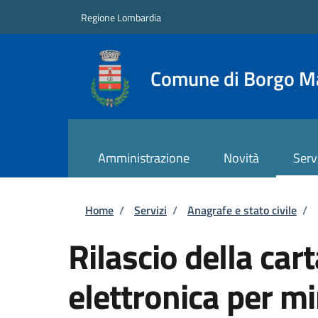
Salta al contenuto principale
Skip to footer content
Regione Lombardia
Comune di Borgo M
Amministrazione
Novità
Serv
Briciole di pane
Home
/
Servizi
/
Anagrafe e stato civile
/
Rilascio della cart
elettronica per m