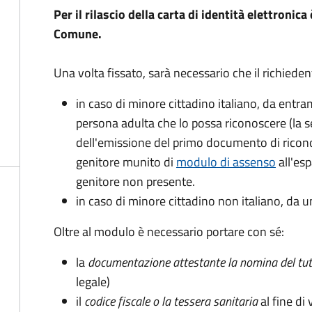
Per il rilascio della carta di identità elettroni
Comune.
Una volta fissato, sarà necessario che il richieden
in caso di minore cittadino italiano, da entra
persona adulta che lo possa riconoscere (la 
dell'emissione del primo documento di ricon
genitore munito di
modulo di assenso
all'esp
genitore non presente.
in caso di minore cittadino non italiano, da u
Oltre al modulo è necessario portare con sé:
la
documentazione
attestante la nomina del tut
legale)
il
codice fiscale o la tessera sanitaria
al fine di 