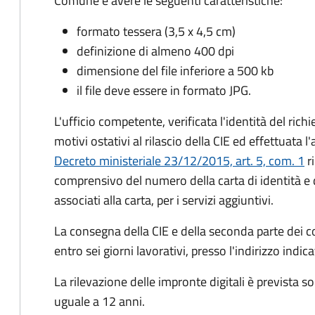
Comune e avere le seguenti caratteristiche
:
formato tessera (3,5 x 4,5 cm)
definizione di almeno 400 dpi
dimensione del file inferiore a 500 kb
il file deve essere in formato JPG.
L'ufficio competente, verificata l'identità del rich
motivi ostativi al rilascio della CIE ed effettuata 
Decreto ministeriale 23/12/2015, art. 5, com. 1
ri
comprensivo del numero della carta di identità e 
associati alla carta, per i servizi aggiuntivi.
La consegna della CIE e della seconda parte dei c
entro sei giorni lavorativi, presso l'indirizzo indic
La rilevazione delle impronte digitali è prevista s
uguale a 12 anni.