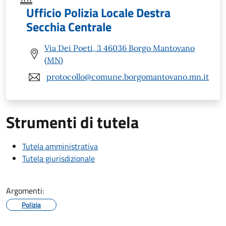
Ufficio Polizia Locale Destra
Secchia Centrale
Via Dei Poeti, 3 46036 Borgo Mantovano
(MN)
protocollo@comune.borgomantovano.mn.it
Strumenti di tutela
Tutela amministrativa
Tutela giurisdizionale
Argomenti:
Polizia