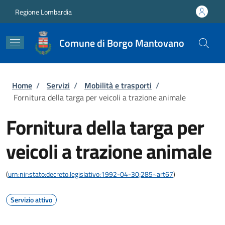
Salta al contenuto principale
Skip to footer content
Regione Lombardia
Comune di Borgo Mantovano
Briciole di pane
Home
/
Servizi
/
Mobilità e trasporti
/
Fornitura della targa per veicoli a trazione animale
Fornitura della targa per
veicoli a trazione animale
(
urn:nir:stato:decreto.legislativo:1992-04-30;285~art67
)
Servizio attivo