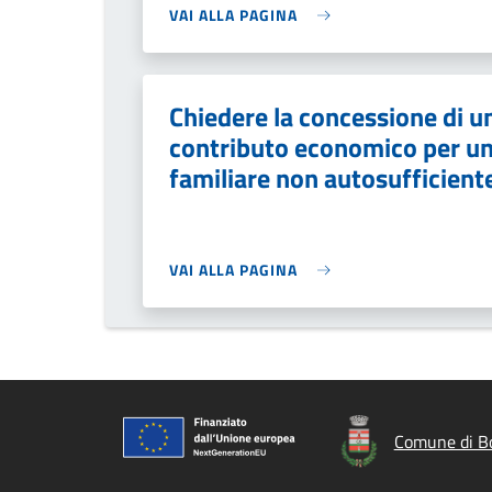
VAI ALLA PAGINA
Chiedere la concessione di u
contributo economico per u
familiare non autosufficient
VAI ALLA PAGINA
Comune di B