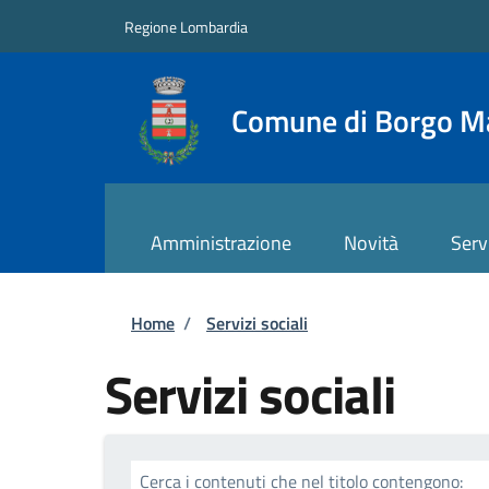
Salta al contenuto principale
Skip to footer content
Regione Lombardia
Comune di Borgo M
Amministrazione
Novità
Serv
Briciole di pane
Home
/
Servizi sociali
Servizi sociali
Cerca i contenuti che nel titolo contengono: