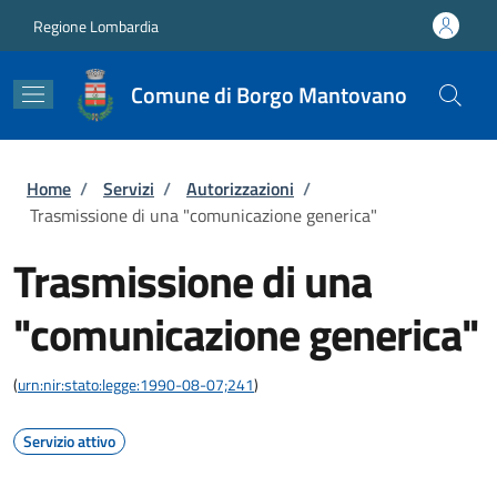
Salta al contenuto principale
Skip to footer content
Regione Lombardia
Comune di Borgo Mantovano
Briciole di pane
Home
/
Servizi
/
Autorizzazioni
/
Trasmissione di una "comunicazione generica"
Trasmissione di una
"comunicazione generica"
(
urn:nir:stato:legge:1990-08-07;241
)
Servizio attivo