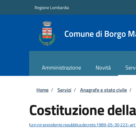
Salta al contenuto principale
Skip to footer content
Regione Lombardia
Comune di Borgo M
Amministrazione
Novità
Serv
Briciole di pane
Home
/
Servizi
/
Anagrafe e stato civile
/
Costituzione della
(
urn:nir:presidente.repubblica:decreto:1989-05-30;223~ar